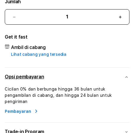
Jumlah
Kurangi
Tam
jumlah
juml
untuk
untu
Get it fast
BETWIN138
BET
#1
#1
Ambil di cabang
ASTP
AST
Lihat cabang yang tersedia
AGR
AGR
Manajemen
Mana
Sumur
Sumu
Rekayasa
Reka
Opsi pembayaran
Pengeboran
Peng
dan
dan
Cicilan 0% dan berbunga hingga 36 bulan untuk
Solusi
Solus
pengambilan di cabang, dan hingga 24 bulan untuk
Energi
Energ
pengiriman
Pembayaran
Trade-in Program