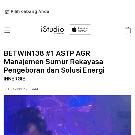
Lewati
ke
Pilih cabang Anda
konten
Keranja
BETWIN138 #1 ASTP AGR
Manajemen Sumur Rekayasa
Pengeboran dan Solusi Energi
INNERGIE
SKU:
4710901730444