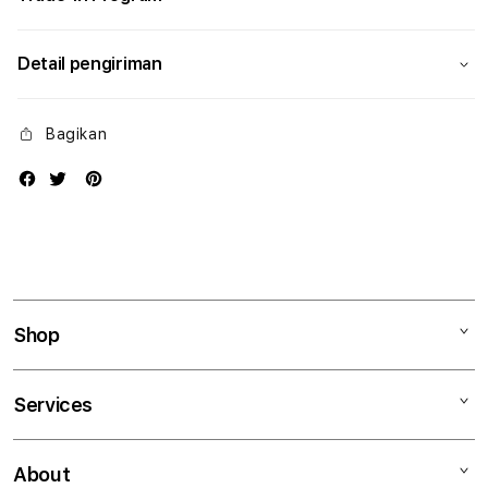
Detail pengiriman
Bagikan
Shop
Mac
Services
iPad
iPhone
Kegiatan workshop
About