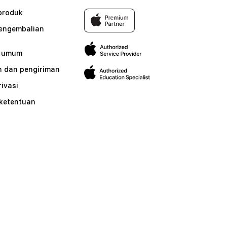
produk
pengembalian
n umum
 dan pengiriman
rivasi
 ketentuan
n