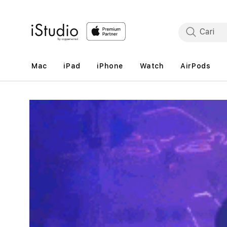
Lewati
ke
konten
Mac
iPad
iPhone
Watch
AirPods
Lewati
ke
informasi
produk