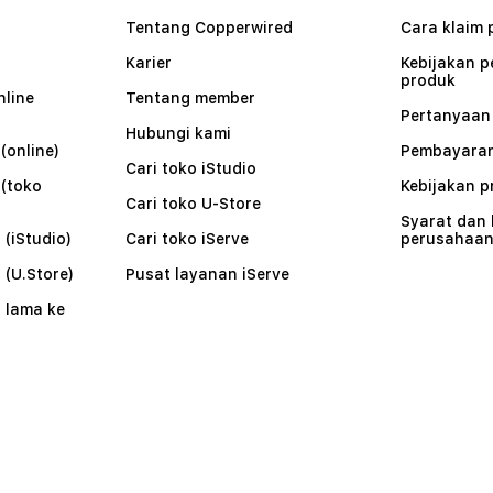
Tentang Copperwired
Cara klaim 
Karier
Kebijakan 
produk
nline
Tentang member
Pertanyaa
Hubungi kami
(online)
Pembayaran
Cari toko iStudio
 (toko
Kebijakan p
Cari toko U-Store
Syarat dan
 (iStudio)
Cari toko iServe
perusahaa
 (U.Store)
Pusat layanan iServe
 lama ke