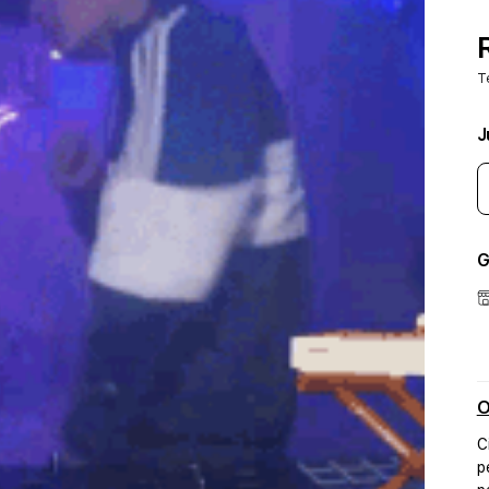
T
J
G
O
C
p