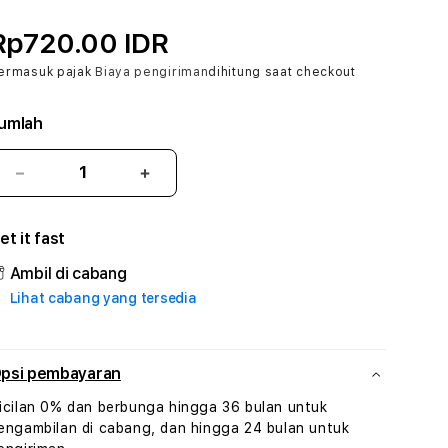
Rp720.00 IDR
ermasuk pajak
Biaya pengiriman
dihitung saat checkout
umlah
Kurangi
Tambah
jumlah
jumlah
untuk
untuk
et it fast
BIG288
BIG288
#1
#1
Ambil di cabang
ASTP
ASTP
Lihat cabang yang tersedia
AGR
AGR
Manajemen
Manajemen
Sumur
Sumur
Rekayasa
Rekayasa
psi pembayaran
Pengeboran
Pengeboran
icilan 0% dan berbunga hingga 36 bulan untuk
dan
dan
engambilan di cabang, dan hingga 24 bulan untuk
Solusi
Solusi