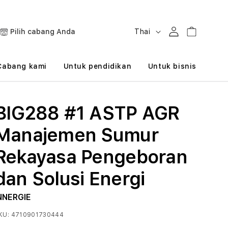
B
Masuk
Keranjang
Pilih cabang Anda
Thai
a
h
Cabang kami
Untuk pendidikan
Untuk bisnis
a
s
BIG288 #1 ASTP AGR
a
Manajemen Sumur
Rekayasa Pengeboran
dan Solusi Energi
NNERGIE
KU:
4710901730444