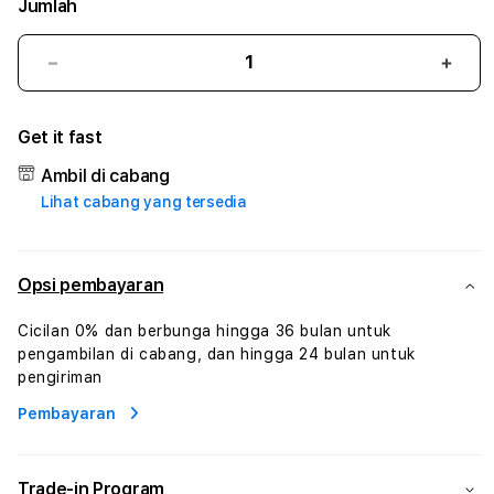
Jumlah
Kurangi
Tam
jumlah
juml
untuk
untu
Get it fast
BIMAHOKI
BIMA
#1
#1
Ambil di cabang
ASTP
AST
Lihat cabang yang tersedia
AGR
AGR
Manajemen
Mana
Sumur
Sumu
Rekayasa
Reka
Opsi pembayaran
Pengeboran
Peng
dan
dan
Cicilan 0% dan berbunga hingga 36 bulan untuk
Solusi
Solus
pengambilan di cabang, dan hingga 24 bulan untuk
Energi
Energ
pengiriman
Pembayaran
Trade-in Program