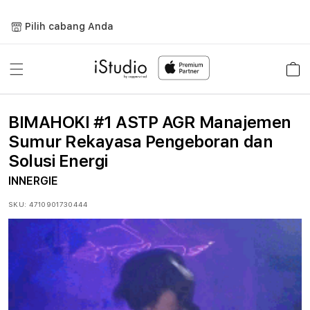
Lewati
ke
Pilih cabang Anda
konten
Keranja
BIMAHOKI #1 ASTP AGR Manajemen
Sumur Rekayasa Pengeboran dan
Solusi Energi
INNERGIE
SKU:
4710901730444