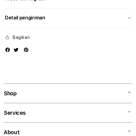
Detail pengiriman
Bagikan
Shop
Mac
Services
iPad
iPhone
Kegiatan workshop
About