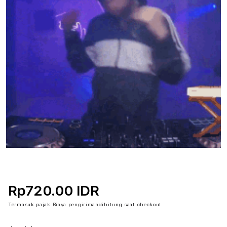
Rp720.00 IDR
Termasuk pajak
Biaya pengiriman
dihitung saat checkout