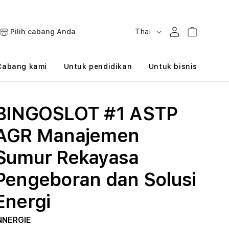
B
Masuk
Keranjang
Pilih cabang Anda
Thai
a
h
Cabang kami
Untuk pendidikan
Untuk bisnis
a
s
BINGOSLOT #1 ASTP
a
AGR Manajemen
Sumur Rekayasa
Pengeboran dan Solusi
Energi
NNERGIE