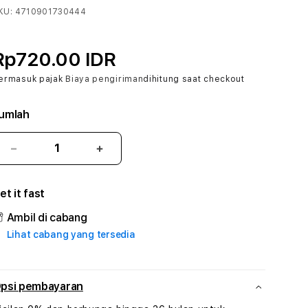
KU:
4710901730444
Rp720.00 IDR
ermasuk pajak
Biaya pengiriman
dihitung saat checkout
umlah
Kurangi
Tambah
jumlah
jumlah
untuk
untuk
et it fast
BINGOSLOT
BINGOSLOT
#1
#1
Ambil di cabang
ASTP
ASTP
Lihat cabang yang tersedia
AGR
AGR
Manajemen
Manajemen
Sumur
Sumur
Rekayasa
Rekayasa
psi pembayaran
Pengeboran
Pengeboran