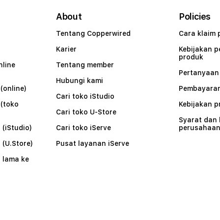
About
Policies
Tentang Copperwired
Cara klaim 
Karier
Kebijakan 
produk
nline
Tentang member
Pertanyaa
Hubungi kami
(online)
Pembayaran
Cari toko iStudio
 (toko
Kebijakan p
Cari toko U-Store
Syarat dan
 (iStudio)
Cari toko iServe
perusahaa
 (U.Store)
Pusat layanan iServe
 lama ke