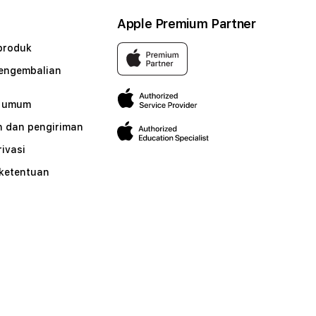
Apple Premium Partner
produk
pengembalian
n umum
 dan pengiriman
rivasi
 ketentuan
n