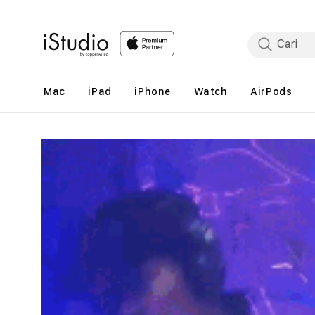
Lewati
ke
konten
Mac
iPad
iPhone
Watch
AirPods
Lewati
ke
informasi
produk