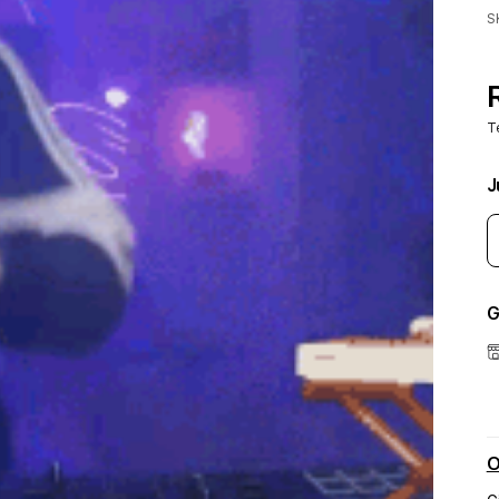
S
T
J
G
O