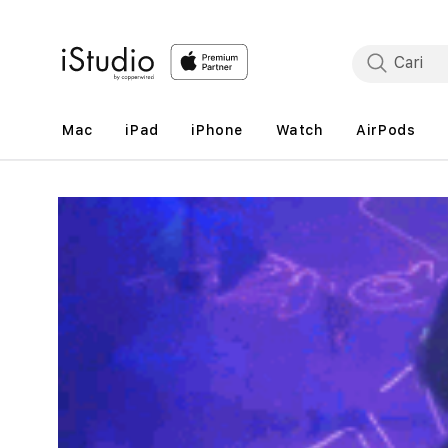
Lewati
ke
konten
Mac
iPad
iPhone
Watch
AirPods
Lewati
ke
informasi
produk