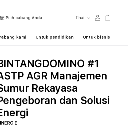
B
Masuk
Keranjang
Pilih cabang Anda
Thai
a
h
Cabang kami
Untuk pendidikan
Untuk bisnis
a
s
BINTANGDOMINO #1
a
ASTP AGR Manajemen
Sumur Rekayasa
Pengeboran dan Solusi
Energi
NNERGIE