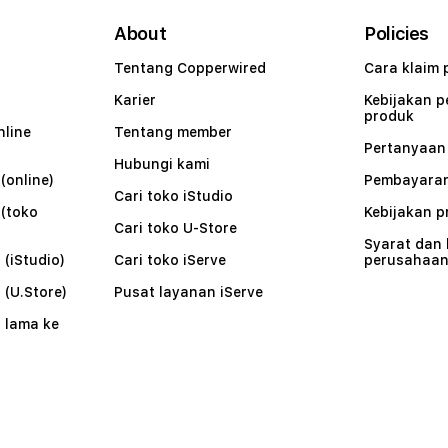
About
Policies
Tentang Copperwired
Cara klaim 
Karier
Kebijakan 
produk
nline
Tentang member
Pertanyaa
Hubungi kami
(online)
Pembayaran
Cari toko iStudio
 (toko
Kebijakan p
Cari toko U-Store
Syarat dan
 (iStudio)
Cari toko iServe
perusahaa
 (U.Store)
Pusat layanan iServe
 lama ke