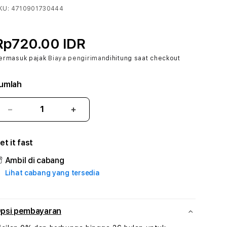
KU:
4710901730444
Rp720.00 IDR
ermasuk pajak
Biaya pengiriman
dihitung saat checkout
umlah
Kurangi
Tambah
jumlah
jumlah
untuk
untuk
et it fast
BINTANGDOMINO
BINTANGDOMINO
#1
#1
Ambil di cabang
ASTP
ASTP
Lihat cabang yang tersedia
AGR
AGR
Manajemen
Manajemen
Sumur
Sumur
Rekayasa
Rekayasa
psi pembayaran
Pengeboran
Pengeboran