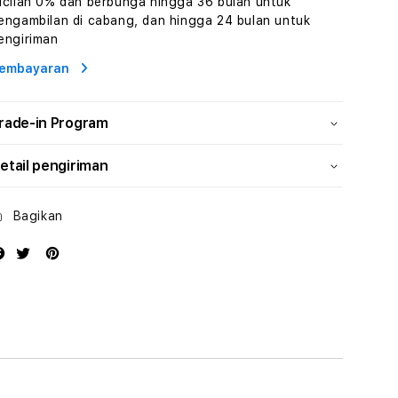
icilan 0% dan berbunga hingga 36 bulan untuk
dan
dan
engambilan di cabang, dan hingga 24 bulan untuk
Solusi
Solusi
engiriman
Energi
Energi
embayaran
rade-in Program
etail pengiriman
Bagikan