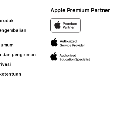
Apple Premium Partner
produk
pengembalian
n umum
 dan pengiriman
rivasi
 ketentuan
n