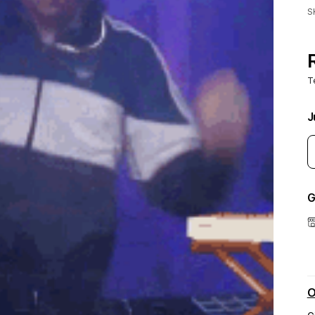
S
T
J
G
O