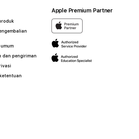
Apple Premium Partner
produk
pengembalian
n umum
 dan pengiriman
rivasi
 ketentuan
n