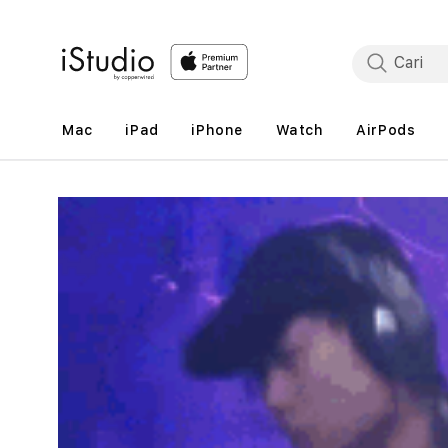
Lewati
ke
konten
Mac
iPad
iPhone
Watch
AirPods
Lewati
ke
informasi
produk