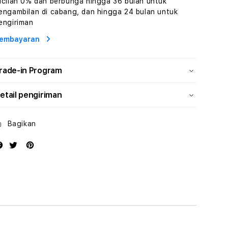
icilan 0% dan berbunga hingga 36 bulan untuk
dan
dan
engambilan di cabang, dan hingga 24 bulan untuk
Solusi
Solusi
engiriman
Energi
Energi
embayaran
rade-in Program
etail pengiriman
Bagikan