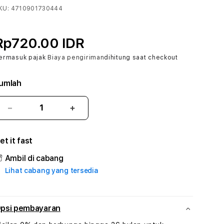
KU:
4710901730444
Rp720.00 IDR
ermasuk pajak
Biaya pengiriman
dihitung saat checkout
umlah
Kurangi
Tambah
jumlah
jumlah
untuk
untuk
et it fast
BOCAHPKV
BOCAHPKV
#1
#1
Ambil di cabang
ASTP
ASTP
Lihat cabang yang tersedia
AGR
AGR
Manajemen
Manajemen
Sumur
Sumur
Rekayasa
Rekayasa
psi pembayaran
Pengeboran
Pengeboran