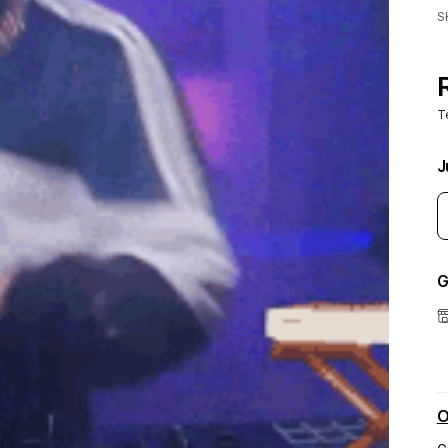
S
T
J
G
O