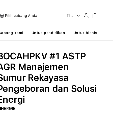
B
Masuk
Keranjang
Pilih cabang Anda
Thai
a
h
Cabang kami
Untuk pendidikan
Untuk bisnis
a
s
BOCAHPKV #1 ASTP
a
AGR Manajemen
Sumur Rekayasa
Pengeboran dan Solusi
Energi
NNERGIE