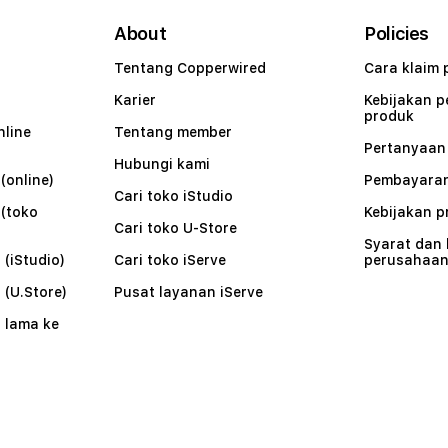
About
Policies
Tentang Copperwired
Cara klaim 
Karier
Kebijakan 
produk
nline
Tentang member
Pertanyaa
Hubungi kami
(online)
Pembayaran
Cari toko iStudio
 (toko
Kebijakan p
Cari toko U-Store
Syarat dan
 (iStudio)
Cari toko iServe
perusahaa
 (U.Store)
Pusat layanan iServe
 lama ke