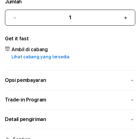
Jumlah
Kurangi
Tam
jumlah
juml
untuk
untu
Get it fast
BOGASLOT
BOG
#1
#1
Ambil di cabang
ASTP
AST
Lihat cabang yang tersedia
AGR
AGR
Manajemen
Mana
Sumur
Sumu
Rekayasa
Reka
Opsi pembayaran
Pengeboran
Peng
dan
dan
Solusi
Solus
Trade-in Program
Energi
Energ
Detail pengiriman