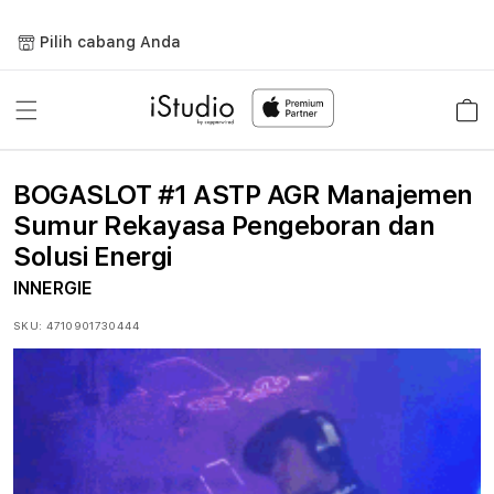
Lewati
ke
Pilih cabang Anda
konten
Keranja
BOGASLOT #1 ASTP AGR Manajemen
Sumur Rekayasa Pengeboran dan
Solusi Energi
INNERGIE
SKU:
4710901730444