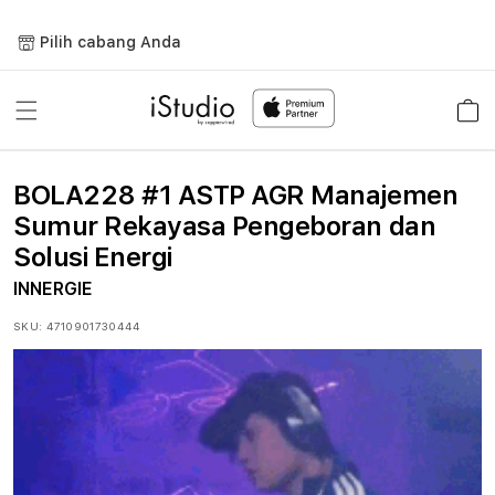
Lewati
ke
Pilih cabang Anda
konten
Keranja
BOLA228 #1 ASTP AGR Manajemen
Sumur Rekayasa Pengeboran dan
Solusi Energi
INNERGIE
SKU:
4710901730444