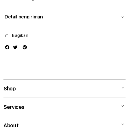
Detail pengiriman
Bagikan
Shop
Mac
Services
iPad
iPhone
Kegiatan workshop
About