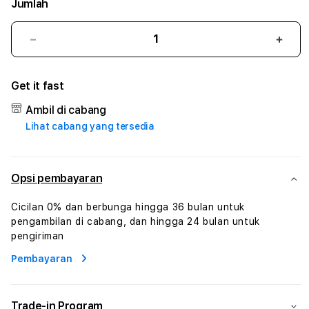
Jumlah
Kurangi
Tam
jumlah
juml
untuk
untu
Get it fast
BOLA228
BOL
#1
#1
Ambil di cabang
ASTP
AST
Lihat cabang yang tersedia
AGR
AGR
Manajemen
Mana
Sumur
Sumu
Rekayasa
Reka
Opsi pembayaran
Pengeboran
Peng
dan
dan
Cicilan 0% dan berbunga hingga 36 bulan untuk
Solusi
Solus
pengambilan di cabang, dan hingga 24 bulan untuk
Energi
Energ
pengiriman
Pembayaran
Trade-in Program