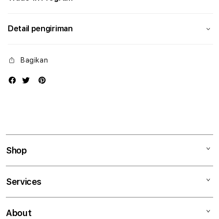
Detail pengiriman
Bagikan
Shop
Mac
Services
iPad
iPhone
Kegiatan workshop
About