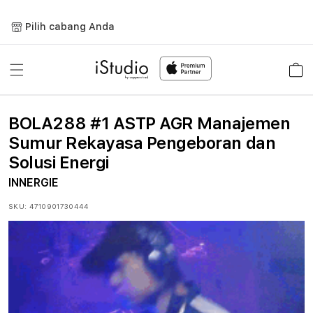
Lewati
ke
Pilih cabang Anda
konten
Keranja
BOLA288 #1 ASTP AGR Manajemen
Sumur Rekayasa Pengeboran dan
Solusi Energi
INNERGIE
SKU:
4710901730444