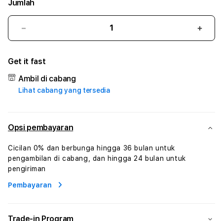
Jumlah
Kurangi
Tam
jumlah
juml
untuk
untu
Get it fast
BOLA288
BOL
#1
#1
Ambil di cabang
ASTP
AST
Lihat cabang yang tersedia
AGR
AGR
Manajemen
Mana
Sumur
Sumu
Rekayasa
Reka
Opsi pembayaran
Pengeboran
Peng
dan
dan
Cicilan 0% dan berbunga hingga 36 bulan untuk
Solusi
Solus
pengambilan di cabang, dan hingga 24 bulan untuk
Energi
Energ
pengiriman
Pembayaran
Trade-in Program