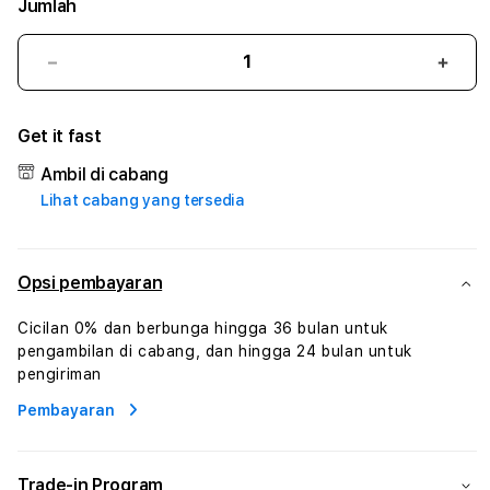
Jumlah
Kurangi
Tam
jumlah
juml
untuk
untu
Get it fast
BOLAGACOR
BOL
#1
#1
Ambil di cabang
ASTP
AST
Lihat cabang yang tersedia
AGR
AGR
Manajemen
Mana
Sumur
Sumu
Rekayasa
Reka
Opsi pembayaran
Pengeboran
Peng
dan
dan
Cicilan 0% dan berbunga hingga 36 bulan untuk
Solusi
Solus
pengambilan di cabang, dan hingga 24 bulan untuk
Energi
Energ
pengiriman
Pembayaran
Trade-in Program