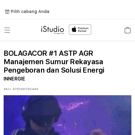
Lewati
ke
Pilih cabang Anda
konten
Keranja
BOLAGACOR #1 ASTP AGR
Manajemen Sumur Rekayasa
Pengeboran dan Solusi Energi
INNERGIE
SKU:
4710901730444