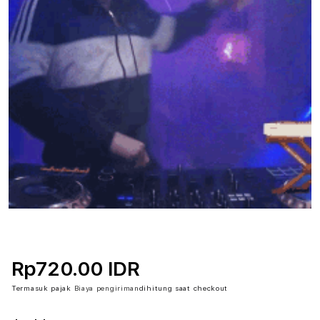
Rp720.00 IDR
Termasuk pajak
Biaya pengiriman
dihitung saat checkout