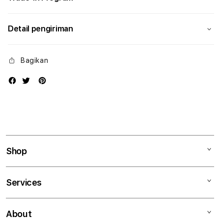
Detail pengiriman
Bagikan
Shop
Mac
Services
iPad
iPhone
Kegiatan workshop
About