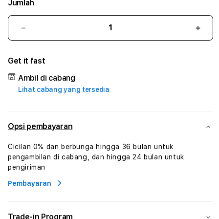
Jumlah
Kurangi
Tam
jumlah
juml
untuk
untu
Get it fast
BOLAPEDIA88
BOL
#1
#1
Ambil di cabang
ASTP
AST
Lihat cabang yang tersedia
AGR
AGR
Manajemen
Mana
Sumur
Sumu
Rekayasa
Reka
Opsi pembayaran
Pengeboran
Peng
dan
dan
Cicilan 0% dan berbunga hingga 36 bulan untuk
Solusi
Solus
pengambilan di cabang, dan hingga 24 bulan untuk
Energi
Energ
pengiriman
Pembayaran
Trade-in Program