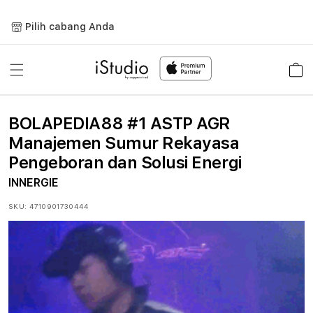
Lewati
ke
Pilih cabang Anda
konten
Keranja
BOLAPEDIA88 #1 ASTP AGR
Manajemen Sumur Rekayasa
Pengeboran dan Solusi Energi
INNERGIE
SKU:
4710901730444