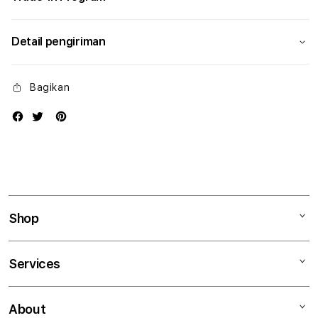
Detail pengiriman
Bagikan
Shop
Mac
Services
iPad
iPhone
Kegiatan workshop
About