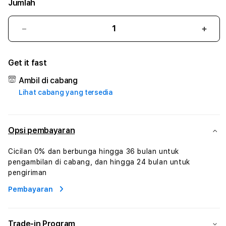
Jumlah
Kurangi
Tam
jumlah
juml
untuk
untu
Get it fast
BOLATURBO
BOL
#1
#1
Ambil di cabang
ASTP
AST
Lihat cabang yang tersedia
AGR
AGR
Manajemen
Mana
Sumur
Sumu
Rekayasa
Reka
Opsi pembayaran
Pengeboran
Peng
dan
dan
Cicilan 0% dan berbunga hingga 36 bulan untuk
Solusi
Solus
pengambilan di cabang, dan hingga 24 bulan untuk
Energi
Energ
pengiriman
Pembayaran
Trade-in Program