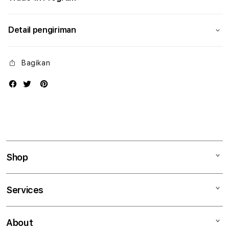
Detail pengiriman
Bagikan
Shop
Mac
Services
iPad
iPhone
Kegiatan workshop
About