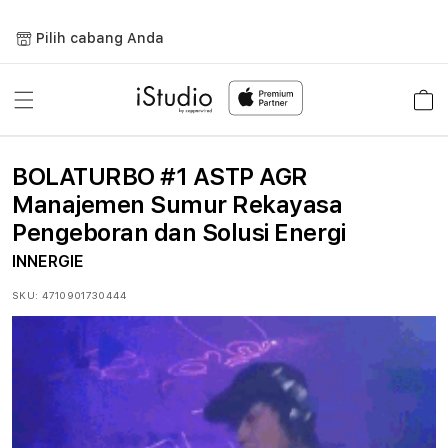
Lewati
ke
Pilih cabang Anda
konten
Keranja
BOLATURBO #1 ASTP AGR
Manajemen Sumur Rekayasa
Pengeboran dan Solusi Energi
INNERGIE
SKU:
4710901730444