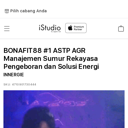
Lewati
ke
Pilih cabang Anda
konten
Keranja
BONAFIT88 #1 ASTP AGR
Manajemen Sumur Rekayasa
Pengeboran dan Solusi Energi
INNERGIE
SKU:
4710901730444