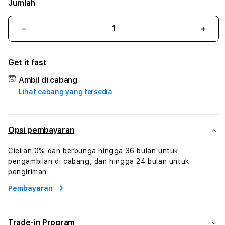
Jumlah
Kurangi
Tam
jumlah
juml
untuk
untu
Get it fast
BONAFIT88
BON
#1
#1
Ambil di cabang
ASTP
AST
Lihat cabang yang tersedia
AGR
AGR
Manajemen
Mana
Sumur
Sumu
Rekayasa
Reka
Opsi pembayaran
Pengeboran
Peng
dan
dan
Cicilan 0% dan berbunga hingga 36 bulan untuk
Solusi
Solus
pengambilan di cabang, dan hingga 24 bulan untuk
Energi
Energ
pengiriman
Pembayaran
Trade-in Program