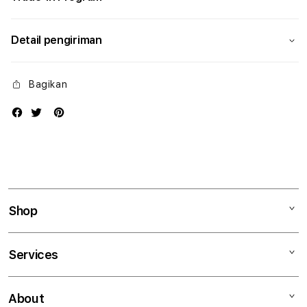
Detail pengiriman
Bagikan
Shop
Mac
Services
iPad
iPhone
Kegiatan workshop
About