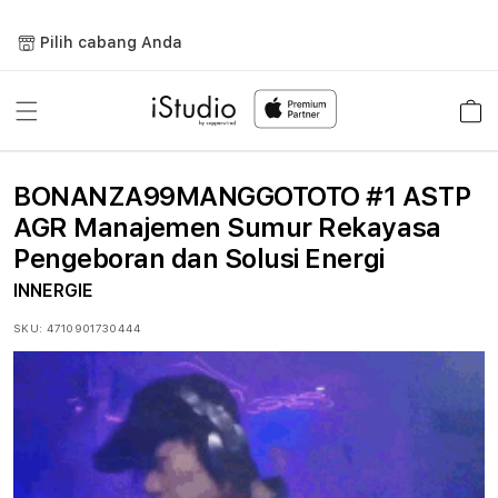
Lewati
ke
Pilih cabang Anda
konten
Keranja
BONANZA99MANGGOTOTO #1 ASTP
AGR Manajemen Sumur Rekayasa
Pengeboran dan Solusi Energi
INNERGIE
SKU:
4710901730444