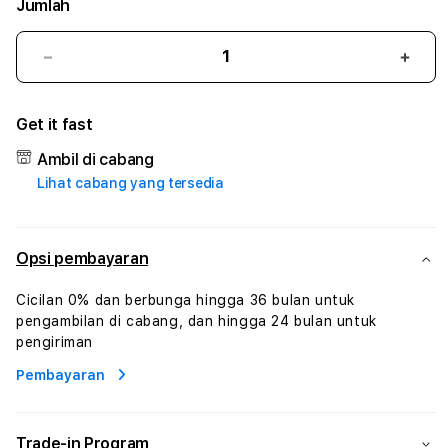
Jumlah
Kurangi
Tam
jumlah
juml
untuk
untu
Get it fast
BONANZA99MANGGOTOTO
BON
#1
#1
Ambil di cabang
ASTP
AST
Lihat cabang yang tersedia
AGR
AGR
Manajemen
Mana
Sumur
Sumu
Rekayasa
Reka
Opsi pembayaran
Pengeboran
Peng
dan
dan
Cicilan 0% dan berbunga hingga 36 bulan untuk
Solusi
Solus
pengambilan di cabang, dan hingga 24 bulan untuk
Energi
Energ
pengiriman
Pembayaran
Trade-in Program