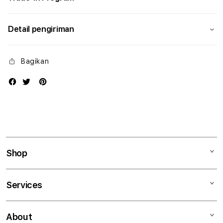
Detail pengiriman
Bagikan
Shop
Mac
Services
iPad
iPhone
Kegiatan workshop
About