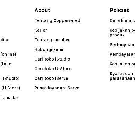
About
Policies
Tentang Copperwired
Cara klaim 
Karier
Kebijakan 
produk
nline
Tentang member
Pertanyaa
Hubungi kami
(online)
Pembayaran
Cari toko iStudio
 (toko
Kebijakan p
Cari toko U-Store
Syarat dan
 (iStudio)
Cari toko iServe
perusahaa
 (U.Store)
Pusat layanan iServe
 lama ke