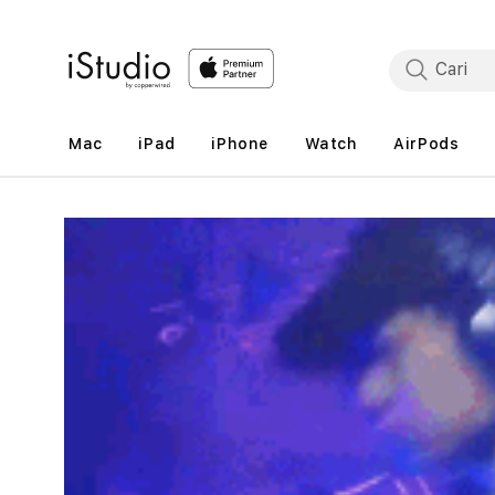
Lewati
ke
konten
Mac
iPad
iPhone
Watch
AirPods
Lewati
ke
informasi
produk