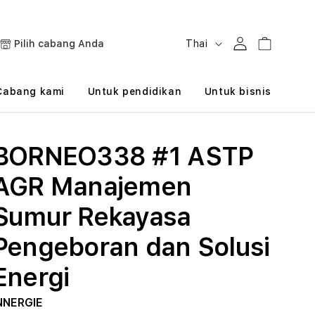
B
Masuk
Keranjang
Pilih cabang Anda
Thai
a
h
Cabang kami
Untuk pendidikan
Untuk bisnis
a
s
BORNEO338 #1 ASTP
a
AGR Manajemen
Sumur Rekayasa
Pengeboran dan Solusi
Energi
NNERGIE