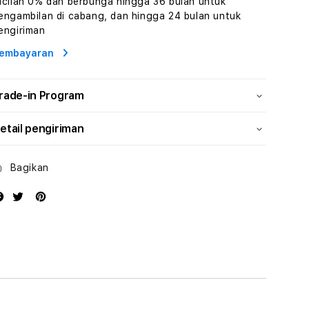
icilan 0% dan berbunga hingga 36 bulan untuk
dan
dan
engambilan di cabang, dan hingga 24 bulan untuk
Solusi
Solusi
engiriman
Energi
Energi
embayaran
rade-in Program
etail pengiriman
Bagikan