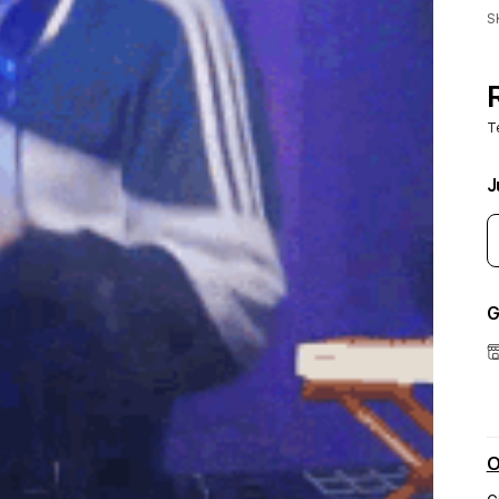
S
T
J
G
O