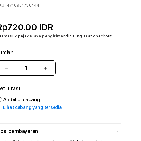
KU:
4710901730444
Rp720.00 IDR
ermasuk pajak
Biaya pengiriman
dihitung saat checkout
umlah
Kurangi
Tambah
jumlah
jumlah
untuk
untuk
et it fast
BORNEO338
BORNEO338
#1
#1
Ambil di cabang
ASTP
ASTP
Lihat cabang yang tersedia
AGR
AGR
Manajemen
Manajemen
Sumur
Sumur
Rekayasa
Rekayasa
psi pembayaran
Pengeboran
Pengeboran