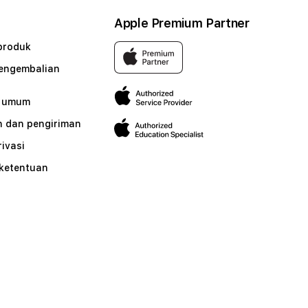
Apple Premium Partner
produk
pengembalian
n umum
 dan pengiriman
rivasi
 ketentuan
n