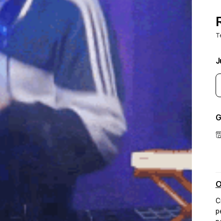
T
J
G
O
C
p