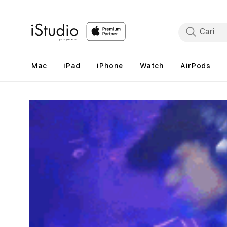
Lewati
ke
konten
Mac
iPad
iPhone
Watch
AirPods
Lewati
ke
informasi
produk