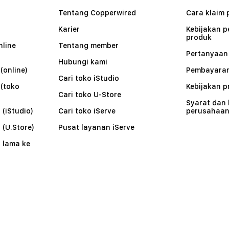
Tentang Copperwired
Cara klaim 
Karier
Kebijakan 
produk
nline
Tentang member
Pertanyaa
Hubungi kami
(online)
Pembayaran
Cari toko iStudio
 (toko
Kebijakan p
Cari toko U-Store
Syarat dan
 (iStudio)
Cari toko iServe
perusahaa
 (U.Store)
Pusat layanan iServe
 lama ke