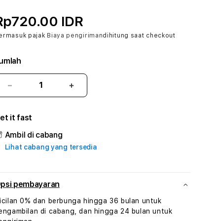
Rp720.00 IDR
ermasuk pajak
Biaya pengiriman
dihitung saat checkout
umlah
Kurangi
Tambah
jumlah
jumlah
untuk
untuk
et it fast
BOS55
BOS55
#1
#1
Ambil di cabang
ASTP
ASTP
Lihat cabang yang tersedia
AGR
AGR
Manajemen
Manajemen
Sumur
Sumur
Rekayasa
Rekayasa
psi pembayaran
Pengeboran
Pengeboran
icilan 0% dan berbunga hingga 36 bulan untuk
dan
dan
engambilan di cabang, dan hingga 24 bulan untuk
Solusi
Solusi