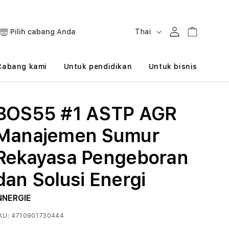
B
Masuk
Keranjang
Pilih cabang Anda
Thai
a
h
Cabang kami
Untuk pendidikan
Untuk bisnis
a
s
BOS55 #1 ASTP AGR
a
Manajemen Sumur
Rekayasa Pengeboran
dan Solusi Energi
NNERGIE
KU:
4710901730444