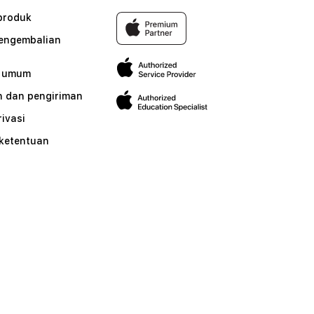
produk
pengembalian
n umum
 dan pengiriman
rivasi
 ketentuan
n