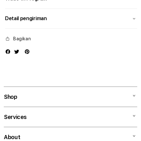
Detail pengiriman
Bagikan
Shop
Mac
Services
iPad
iPhone
Kegiatan workshop
About