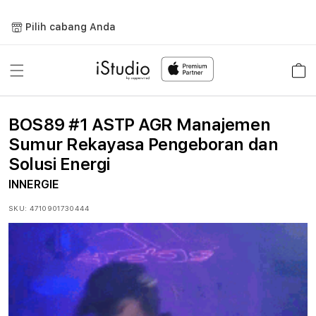
Lewati
ke
Pilih cabang Anda
konten
Keranja
BOS89 #1 ASTP AGR Manajemen
Sumur Rekayasa Pengeboran dan
Solusi Energi
INNERGIE
SKU:
4710901730444