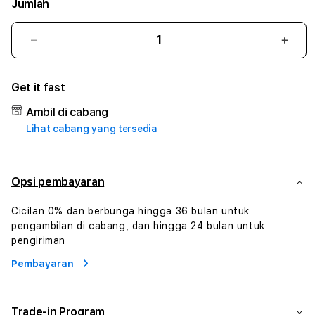
Jumlah
Kurangi
Tam
jumlah
juml
untuk
untu
Get it fast
BOS89
BOS
#1
#1
Ambil di cabang
ASTP
AST
Lihat cabang yang tersedia
AGR
AGR
Manajemen
Mana
Sumur
Sumu
Rekayasa
Reka
Opsi pembayaran
Pengeboran
Peng
dan
dan
Cicilan 0% dan berbunga hingga 36 bulan untuk
Solusi
Solus
pengambilan di cabang, dan hingga 24 bulan untuk
Energi
Energ
pengiriman
Pembayaran
Trade-in Program