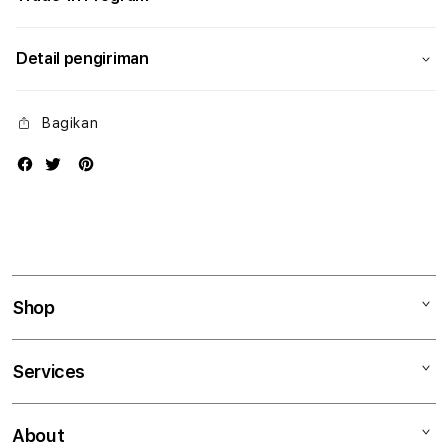
Detail pengiriman
Bagikan
Shop
Mac
Services
iPad
iPhone
Kegiatan workshop
About