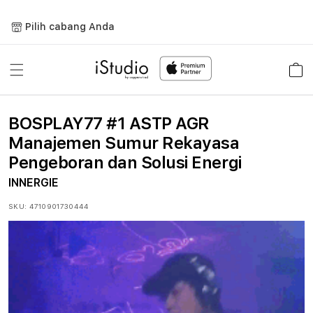
Lewati
ke
Pilih cabang Anda
konten
Keranja
BOSPLAY77 #1 ASTP AGR
Manajemen Sumur Rekayasa
Pengeboran dan Solusi Energi
INNERGIE
SKU:
4710901730444