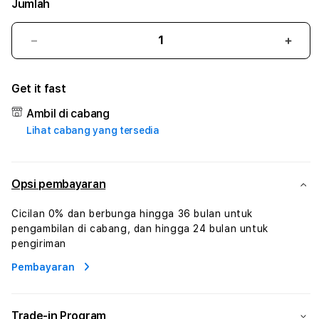
Jumlah
Kurangi
Tam
jumlah
juml
untuk
untu
Get it fast
BOSPLAY77
BOS
#1
#1
Ambil di cabang
ASTP
AST
Lihat cabang yang tersedia
AGR
AGR
Manajemen
Mana
Sumur
Sumu
Rekayasa
Reka
Opsi pembayaran
Pengeboran
Peng
dan
dan
Cicilan 0% dan berbunga hingga 36 bulan untuk
Solusi
Solus
pengambilan di cabang, dan hingga 24 bulan untuk
Energi
Energ
pengiriman
Pembayaran
Trade-in Program